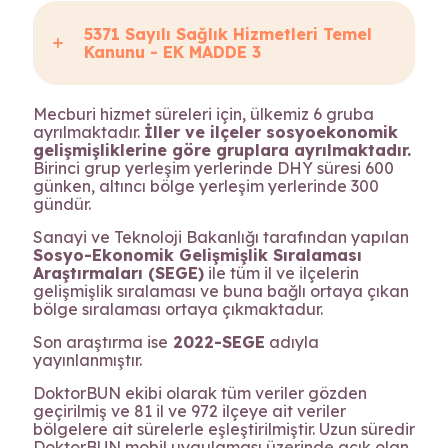
5371 Sayılı Sağlık Hizmetleri Temel
Kanunu - EK MADDE 3
Mecburi hizmet süreleri için, ülkemiz 6 gruba
ayrılmaktadır.
İller ve ilçeler sosyoekonomik
gelişmişliklerine göre gruplara ayrılmaktadır.
Birinci grup yerleşim yerlerinde DHY süresi 600
günken, altıncı bölge yerleşim yerlerinde 300
gündür.
Sanayi ve Teknoloji Bakanlığı tarafından yapılan
Sosyo-Ekonomik Gelişmişlik Sıralaması
Araştırmaları (SEGE)
ile tüm il ve ilçelerin
gelişmişlik sıralaması ve buna bağlı ortaya çıkan
bölge sıralaması ortaya çıkmaktadur.
Son araştırma ise
2022-SEGE
adıyla
yayınlanmıştır.
DoktorBUN ekibi olarak tüm veriler gözden
geçirilmiş ve 81 il ve 972 ilçeye ait veriler
bölgelere ait sürelerle eşleştirilmiştir. Uzun süredir
DoktorBUN mobil uygulaması üzerinde açık olan