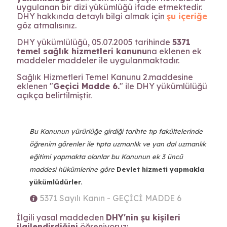
uygulanan bir dizi yükümlüğü ifade etmektedir.
DHY hakkında detaylı bilgi almak için
şu içeriğe
göz atmalısınız.
DHY yükümlülüğü, 05.07.2005 tarihinde
5371
temel sağlık hizmetleri kanunu
na eklenen ek
maddeler maddeler ile uygulanmaktadır.
Sağlık Hizmetleri Temel Kanunu 2.maddesine
eklenen "
Geçici Madde 6.
" ile DHY yükümlülüğü
açıkça belirtilmiştir.
Bu Kanunun yürürlüğe girdiği tarihte tıp fakültelerinde
öğrenim görenler ile tıpta uzmanlık ve yan dal uzmanlık
eğitimi yapmakta olanlar bu Kanunun ek 3 üncü
maddesi hükümlerine göre
Devlet hizmeti yapmakla
yükümlüdürler.
5371 Sayılı Kanın - GEÇİCİ MADDE 6
İlgili yasal maddeden
DHY'nin şu kişileri
ilgilendirdiğini
öğreniyoruz: