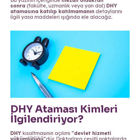
Bu yazının içeriğinde
mezun olduktan
sonra
(fakülte, uzmanlık veya yan dal)
DHY
atamasına katılıp katılmamanın
detaylarını
ilgili yasa maddeleri ışığında ele alacağız.
DHY Ataması Kimleri
İlgilendiriyor?
DHY
kısaltmasının açılımı “
devlet hizmeti
yükümlülüğü
“dür. Doktorlara çeşitli noktalarda