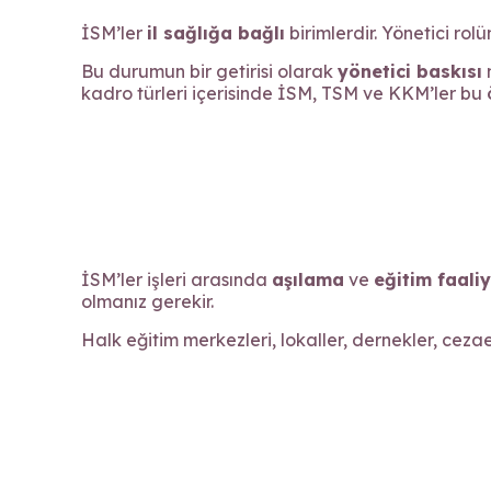
İSM’ler
il sağlığa bağlı
birimlerdir. Yönetici rol
Bu durumun bir getirisi olarak
yönetici baskısı
n
kadro türleri içerisinde İSM, TSM ve KKM’ler bu ö
İSM’ler işleri arasında
aşılama
ve
eğitim faaliy
olmanız gerekir.
Halk eğitim merkezleri, lokaller, dernekler, cezae