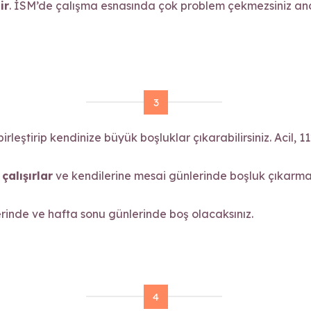
ir
. İSM’de çalışma esnasında çok problem çekmezsiniz anc
3
birleştirip kendinize büyük boşluklar çıkarabilirsiniz. Aci
çalışırlar
ve kendilerine mesai günlerinde boşluk çıkarma i
lerinde ve hafta sonu günlerinde boş olacaksınız.
4