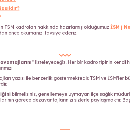
Nasıldır?
?
lan TSM kadroları hakkında hazırlamış olduğumuz
İSM | Ne
ıdan önce okumanızı tavsiye ederiz.
avantajlarını
” listeleyeceğiz. Her bir kadro tipinin kend
rımızı.
arı yazısı ile benzerlik göstermektedir. TSM ve İSM’ler b
dir.
iğini
bilmelisiniz, genellemeye uymayan ilçe sağlık müdürlüğ
ının görece dezavantajlarınızı sizlerle paylaşmaktır. Baş