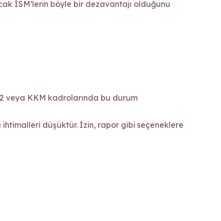
ak İSM’lerin böyle bir dezavantajı olduğunu
l, 112 veya KKM kadrolarında bu durum
htimalleri düşüktür. İzin, rapor gibi seçeneklere