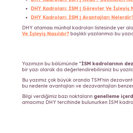
DHY Kadroları: İSM | Görevler Ve İşleyiş 
DHY Kadroları: İSM | Avantajları Nelerdir
DHY ataması münhal kadroları listesinde yer a
Ve İşleyiş Nasıldır?
başlıklı yazılarımızı bu yaz
Yazımızın bu bölümünde “
İSM kadrolarının dez
bir yazı olarak da değerlendirebilirsiniz bu yazıla
Bu yazımız çok büyük oranda TSM’nin dezavantajl
bu nedenle avantajları ve dezavantajları benzer
Bilgi verdiğimiz bazı noktaların
genelleme içerd
amacımız DHY tercihinde bulunurken İSM kadrolar