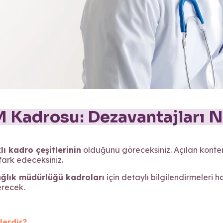
 Kadrosu: Dezavantajları N
lı kadro çeşitlerinin
olduğunu göreceksiniz. Açılan konten
fark edeceksiniz.
ağlık müdürlüğü kadroları
için detaylı bilgilendirmeleri h
erecek.
lerdir?