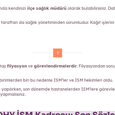
anda kendinizi
ilçe sağlık müdürü
olarak bulabilirsiniz. D
 taraftan da sağlık yönetiminden sorumludur. Kağıt işlerini
7
tajı
filyasyon
ve
görevlendirmelerdir
. Filyasyondan soru
irimlerden biri bu nedenle İSM’ler ve İSM hekimleri oldu.
yapılırken, son dönemde hastanelerden İSM’lere görevlen
yapmalısınız.