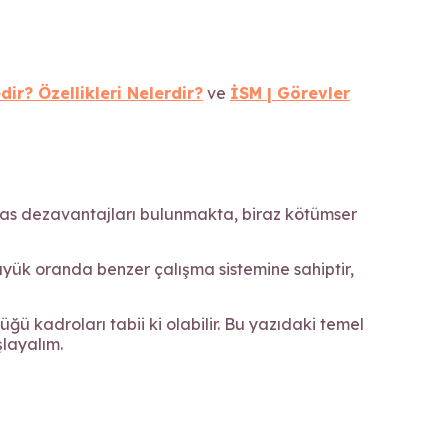
dir? Özellikleri Nelerdir?
ve
İSM | Görevler
i has dezavantajları bulunmakta, biraz kötümser
üyük oranda benzer çalışma sistemine sahiptir,
ü kadroları tabii ki olabilir. Bu yazıdaki temel
layalım.