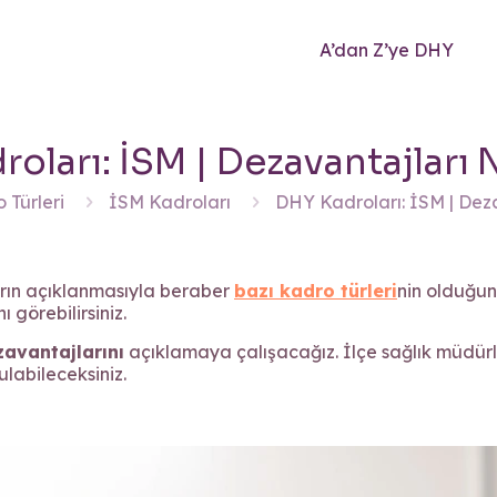
A’dan Z’ye DHY
oları: İSM | Dezavantajları 
 Türleri
İSM Kadroları
DHY Kadroları: İSM | Deza
ın açıklanmasıyla beraber
bazı kadro türleri
nin olduğun
 görebilirsiniz.
zavantajlarını
açıklamaya çalışacağız. İlçe sağlık müdürl
labileceksiniz.