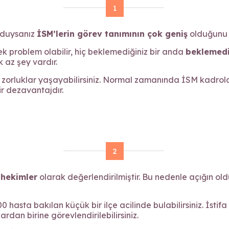
1
okuduysanız
İSM’lerin görev tanımının çok geniş
olduğunu f
ek problem olabilir, hiç beklemediğiniz bir anda
beklemedi
k az şey vardır.
zorluklar yaşayabilirsiniz. Normal zamanında İSM kadrola
ir dezavantajdır.
2
 hekimler
olarak değerlendirilmiştir. Bu nedenle açığın ol
 hasta bakılan küçük bir ilçe acilinde bulabilirsiniz. İstif
ardan birine görevlendirilebilirsiniz.