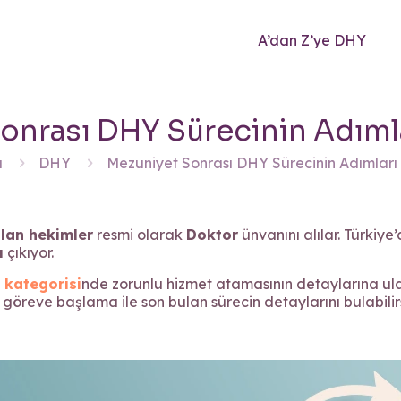
A’dan Z’ye DHY
onrası DHY Sürecinin Adımla
a
DHY
Mezuniyet Sonrası DHY Sürecinin Adımları
lan hekimler
resmi olarak
Doktor
ünvanını alılar. Türkiy
ı
çıkıyor.
kategorisi
nde zorunlu hizmet atamasının detaylarına ulaşab
reve başlama ile son bulan sürecin detaylarını bulabilirs