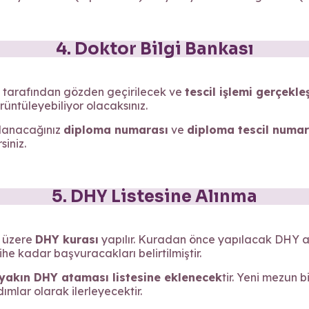
4. Doktor Bilgi Bankası
im tarafından gözden geçirilecek ve
tescil işlemi gerçekle
üntüleyebiliyor olacaksınız.
llanacağınız
diploma numarası
ve
diploma tescil numar
iniz.
5. DHY Listesine Alınma
 üzere
DHY kurası
yapılır. Kuradan önce yapılacak DHY ata
e kadar başvuracakları belirtilmiştir.
 yakın DHY ataması listesine eklenecek
tir. Yeni mezun
mlar olarak ilerleyecektir.