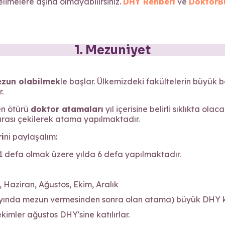
elimelere aşina olmayabilirsiniz.
DHY Rehberi
ve
DoktorB
1. Mezuniyet
ezun olabilmek
le başlar. Ülkemizdeki fakültelerin büyük b
.
en ötürü
doktor atamaları
yıl içerisine belirli sıklıkta ola
urası çekilerek atama yapılmaktadır.
i
ni paylaşalım:
1 defa olmak üzere yılda 6 defa yapılmaktadır.
, Haziran, Ağustos, Ekim, Aralık
yında mezun vermesinden sonra olan atama) büyük DHY ku
mler ağustos DHY'sine katılırlar.