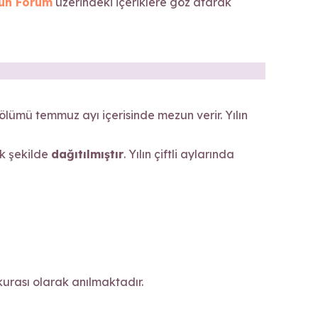
un Forum
üzerindeki içeriklere göz atarak
ölümü temmuz ayı içerisinde mezun verir. Yılın
cak şekilde
dağıtılmıştır
. Yılın çiftli aylarında
rası olarak anılmaktadır.