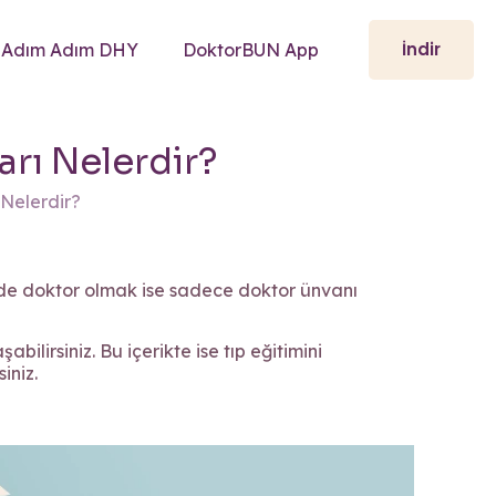
İndir
Adım Adım DHY
DoktorBUN App
rı Nelerdir?
 Nelerdir?
e’de doktor olmak ise sadece doktor ünvanı
ilirsiniz. Bu içerikte ise tıp eğitimini
iniz.