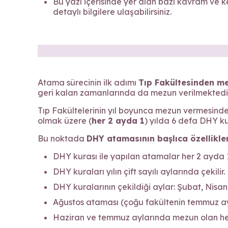
Bu yazı içerisinde yer alan bazı kavram ve k
detaylı bilgilere ulaşabilirsiniz.
Atama sürecinin ilk adımı
Tıp Fakültesinden m
geri kalan zamanlarında da mezun verilmektedir
Tıp Fakültelerinin yıl boyunca mezun vermesind
olmak üzere (
her 2 ayda 1
) yılda 6 defa DHY k
Bu noktada
DHY atamasının başlıca özellikler
DHY kurası ile yapılan atamalar her 2 ayda 
DHY kuraları yılın çift sayılı aylarında çekilir.
DHY kuralarının çekildiği aylar: Şubat, Nisan
Ağustos ataması (çoğu fakültenin temmuz a
Haziran ve temmuz aylarında mezun olan heki