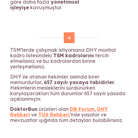
göre daha fazla
yönetimsel
işleyişe
kavuşmuştur.
4
TSM’lerde çalışmak istiyorsanız DHY münhal
kadro listesindeki
TSM kadrolarını
tercih
etmelisiniz ve bu kadrolardan birine
yerleşmelisiniz.
DHY ile atanan hekimler aslında birer
memurdurlar,
657 sayılı yasaya tabidirler
.
Hekimlerin mesleklerini sürdürürken
karşılaşacakları tüm durumlar 657 sayılı yasada
açıklanmıştır.
DoktorBun
ürünleri olan
DB Forum
,
DHY
Rehberi
ve
TUS Rehberi
‘nde yasalar ve
mevzuatlar ışığında tüm detayları bulabilirsiniz.