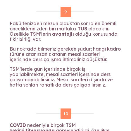
9
Fakültenizden mezun olduktan sonra en önemli
önceliklerinizden biri mutlaka
TUS
olacaktır.
Özellikle TSM’lerin
avantajlı
olduğu konusunda
fikir birliği var.
Bu noktada bilmeniz gereken şudur; hangi kadro
türüne atanırsanız atanın mesai saatleri
içerisinde ders çalışma ihtimaliniz düşüktür.
TSM’lerde gün içerisinde birçok iş
yapılabilmekte, mesai saatleri içersinde ders
çalışamayabilirsiniz. Mesai saatleri dışında ve
hafta sonları rahatlıkla ders çalışabilirsiniz.
10
COVID
nedeniyle birçok TSM
hekimi
filyasyonda
görevlendirildi, özellikle