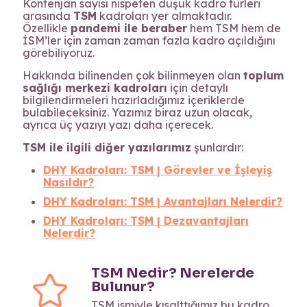
Kontenjan sayısı nispeten düşük kadro türleri
arasında
TSM
kadroları yer almaktadır.
Özellikle
pandemi ile beraber
hem TSM hem de
İSM’ler için zaman zaman fazla kadro açıldığını
görebiliyoruz.
Hakkında bilinenden çok bilinmeyen olan
toplum
sağlığı merkezi kadroları
için detaylı
bilgilendirmeleri hazırladığımız içeriklerde
bulabileceksiniz. Yazımız biraz uzun olacak,
ayrıca üç yazıyı yazı daha içerecek.
TSM ile ilgili diğer yazılarımız
şunlardır:
DHY Kadroları: TSM | Görevler ve İşleyiş
Nasıldır?
DHY Kadroları: TSM | Avantajları Nelerdir?
DHY Kadroları: TSM | Dezavantajları
Nelerdir?
TSM Nedir? Nerelerde
Bulunur?
TSM ismiyle kısalttığımız bu kadro