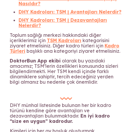
Nasıldır?
DHY Kadroları: TSM | Avantajları Nelerdir?
DHY Kadroları: TSM | Dezavantajları
Nelerdir?
Toplum sağlığı merkezi hakkındaki diğer
içeriklerimiz için
TSM Kadroları
kategorisini
ziyaret etmelisiniz. Diğer kadro türleri için
Kadro
Türleri
başlıklı ana kategoriyi ziyaret etmelisiniz.
DoktorBun App ekibi
olarak bu yazıdaki
amacımız; TSM’lerin özellikleri konusunda sizleri
bilgilendirmekti. Her TSM kendi içinde farklı
dinamiklere sahiptir, tercih edeceğiniz yerden
bilgi almanız bu nedenle çok önemlidir.
DHY münhal listesinde bulunan her bir kadro
türünü kendine göre avantajları ve
dezavantajları bulunmaktadır.
En iyi kadro
“size en uygun” kadrodur.
Kimileri için her ay boşluk oluşturmak