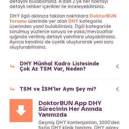
detayını bulabilirsiniz. A'dan Z'ye her noktayı
detaylı rehber içerikler ile inceleyebilirsiniz.
DHY ilgili aklınıza takılan noktalara
DoktorBUN
forumu
üzerinde yer alan
DHY
kategorisi
üzerinden yanıt bulabilirsiniz. İlgili kategoride
sorulmuş yüzlerce soruya ve yasa/mevzuatlar
ışığında verilmiş detaylı yanıtlara ulaşabilirsiniz.
Ayrıca kendiniz de üyelik oluşturarak yeni soru
oluşturabilirsiniz.
DHY Münhal Kadro Listesinde
Çok Az TSM Var, Neden?
TSM ve İSM'ler Aynı Şey mi?
DoktorBUN App DHY
Sürecinin Her Anında
Yanınızda
Geçmiş DHY kontenjanları, 1000'den
fazla DHY klinik tanıtımı, DHY görev