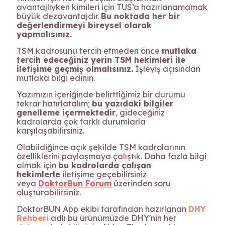
avantajlıyken kimileri için TUS’a hazırlanamamak
büyük dezavantajdır.
Bu noktada her bir
değerlendirmeyi bireysel olarak
yapmalısınız.
TSM kadrosunu tercih etmeden önce
mutlaka
tercih edeceğiniz yerin TSM hekimleri ile
iletişime geçmiş olmalısınız.
İşleyiş açısından
mutlaka bilgi edinin.
Yazımızın içeriğinde belirttiğimiz bir durumu
tekrar hatırlatalım;
bu yazıdaki bilgiler
genelleme içermektedir
, gideceğiniz
kadrolarda çok farklı durumlarla
karşılaşabilirsiniz.
Olabildiğince açık şekilde TSM kadrolarının
özelliklerini paylaşmaya çalıştık. Daha fazla bilgi
almak için
bu kadrolarda çalışan
hekimlerle
iletişime geçebilirsiniz
veya
DoktorBun Forum
üzerinden soru
oluşturabilirsiniz.
DoktorBUN App ekibi tarafından hazırlanan
DHY
Rehberi
adlı bu ürünümüzde DHY'nin her